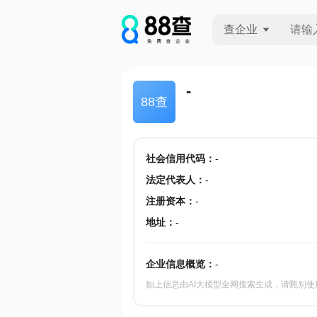
查企业
查企业
-
88查
查招投标
查产地
社会信用代码
：
-
法定代表人
：
-
注册资本
：
-
地址
：
-
企业信息概览：
-
如上信息由AI大模型全网搜索生成，请甄别使