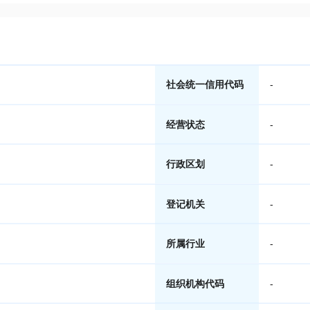
社会统一信用代码
-
经营状态
-
行政区划
-
登记机关
-
所属行业
-
组织机构代码
-