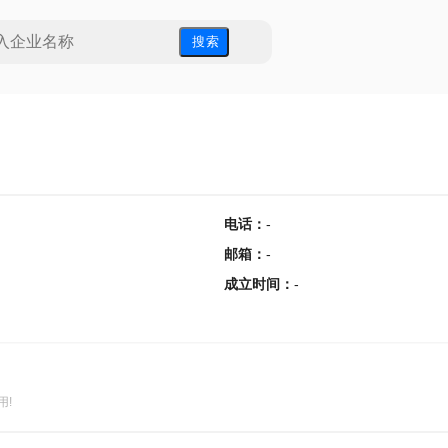
搜 索
电话
：
-
邮箱
：
-
成立时间
：
-
用!