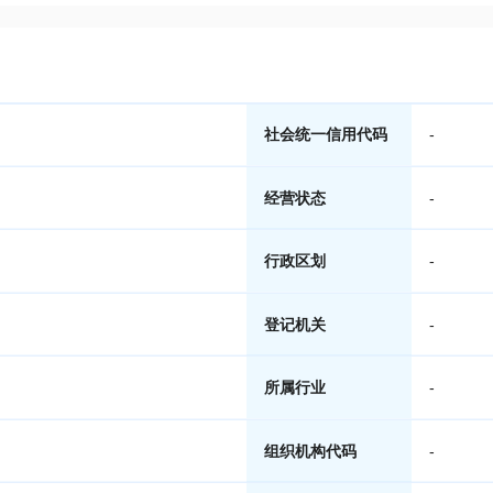
社会统一信用代码
-
经营状态
-
行政区划
-
登记机关
-
所属行业
-
组织机构代码
-