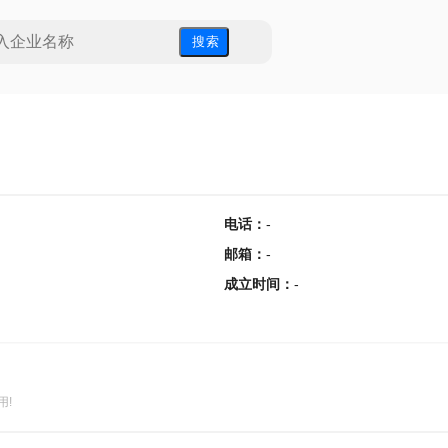
搜 索
电话
：
-
邮箱
：
-
成立时间
：
-
用!