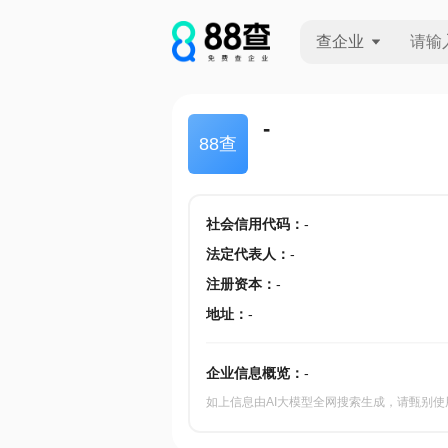
查企业
查企业
-
88查
查招投标
查产地
社会信用代码
：
-
法定代表人
：
-
注册资本
：
-
地址
：
-
企业信息概览：
-
如上信息由AI大模型全网搜索生成，请甄别使