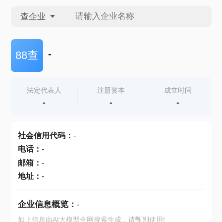
查企业
查企业
-
88查
查招投标
法定代表人
注册资本
成立时间
-
-
-
查产地
社会信用代码
：
-
电话
：
-
邮箱
：
-
地址
：
-
企业信息概览：
-
如上信息由AI大模型全网搜索生成，请甄别使用!