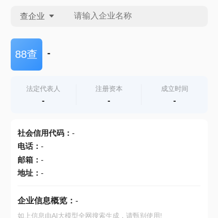
查企业
查企业
-
88查
查招投标
法定代表人
注册资本
成立时间
-
-
-
查产地
社会信用代码
：
-
电话
：
-
邮箱
：
-
地址
：
-
企业信息概览：
-
如上信息由AI大模型全网搜索生成，请甄别使用!