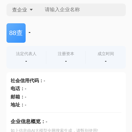
查企业
查企业
-
88查
查招投标
法定代表人
注册资本
成立时间
-
-
-
查产地
社会信用代码
：
-
电话
：
-
邮箱
：
-
地址
：
-
企业信息概览：
-
如上信息由AI大模型全网搜索生成，请甄别使用!