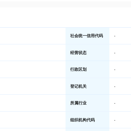
社会统一信用代码
-
经营状态
-
行政区划
-
登记机关
-
所属行业
-
组织机构代码
-