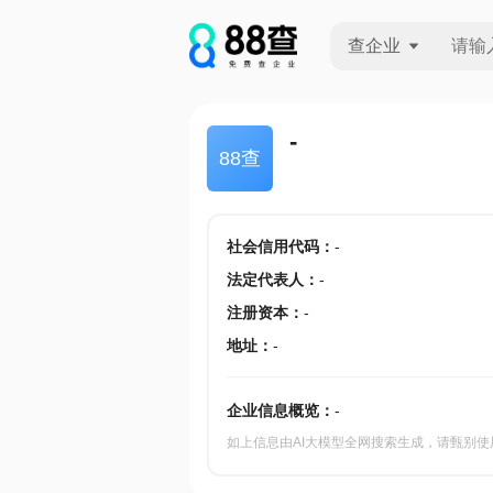
查企业
查企业
-
88查
查招投标
查产地
社会信用代码
：
-
法定代表人
：
-
注册资本
：
-
地址
：
-
企业信息概览：
-
如上信息由AI大模型全网搜索生成，请甄别使