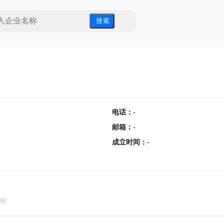
搜 索
电话
：
-
邮箱
：
-
成立时间
：
-
用!