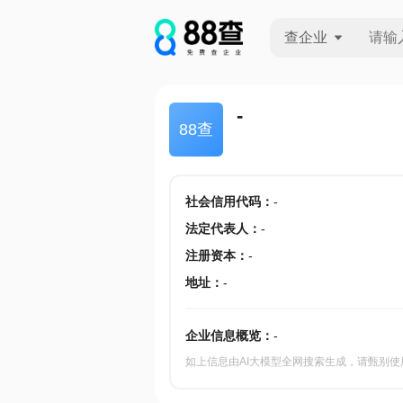
查企业
查企业
-
88查
查招投标
查产地
社会信用代码
：
-
法定代表人
：
-
注册资本
：
-
地址
：
-
企业信息概览：
-
如上信息由AI大模型全网搜索生成，请甄别使