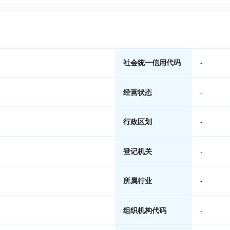
社会统一信用代码
-
经营状态
-
行政区划
-
登记机关
-
所属行业
-
组织机构代码
-