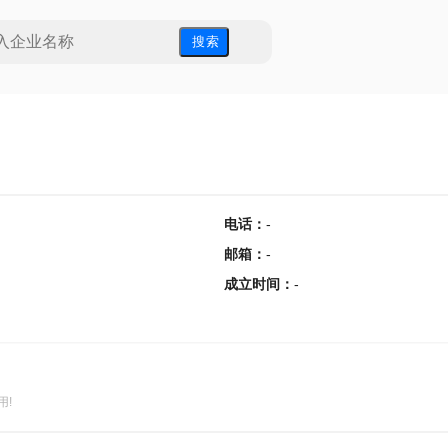
搜 索
电话
：
-
邮箱
：
-
成立时间
：
-
用!