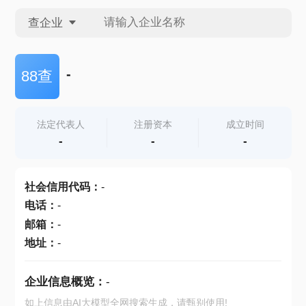
查企业
查企业
-
88查
查招投标
法定代表人
注册资本
成立时间
-
-
-
查产地
社会信用代码
：
-
电话
：
-
邮箱
：
-
地址
：
-
企业信息概览：
-
如上信息由AI大模型全网搜索生成，请甄别使用!