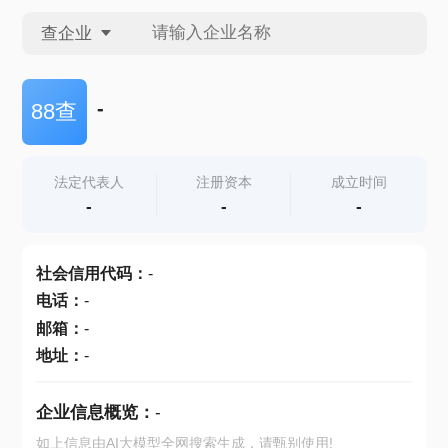
查企业
查企业
-
88查
查招投标
法定代表人
注册资本
成立时间
-
-
-
查产地
社会信用代码
：
-
电话
：
-
邮箱
：
-
地址
：
-
企业信息概览：
-
如上信息由AI大模型全网搜索生成，请甄别使用!