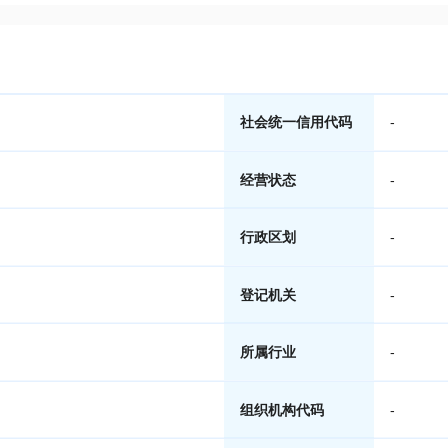
社会统一信用代码
-
经营状态
-
行政区划
-
登记机关
-
所属行业
-
组织机构代码
-