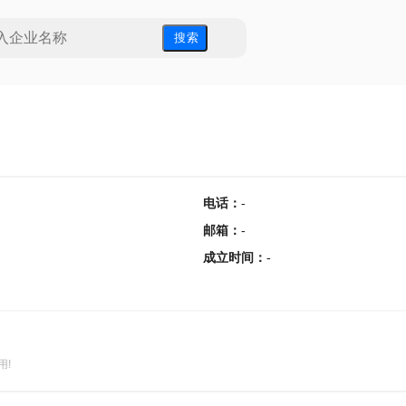
搜 索
电话
：
-
邮箱
：
-
成立时间
：
-
用!