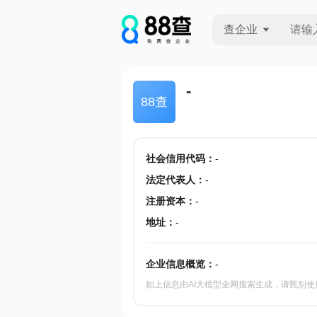
查企业
查企业
-
88查
查招投标
查产地
社会信用代码
：
-
法定代表人
：
-
注册资本
：
-
地址
：
-
企业信息概览：
-
如上信息由AI大模型全网搜索生成，请甄别使