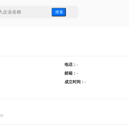
搜 索
电话
：
-
邮箱
：
-
成立时间
：
-
用!