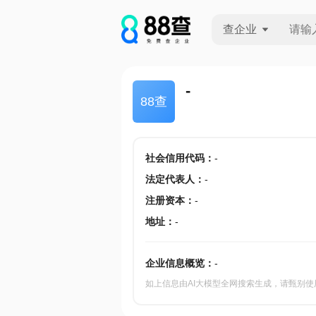
查企业
查企业
-
88查
查招投标
查产地
社会信用代码
：
-
法定代表人
：
-
注册资本
：
-
地址
：
-
企业信息概览：
-
如上信息由AI大模型全网搜索生成，请甄别使