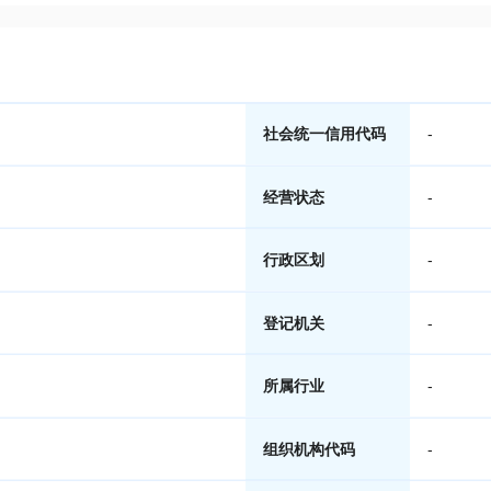
社会统一信用代码
-
经营状态
-
行政区划
-
登记机关
-
所属行业
-
组织机构代码
-