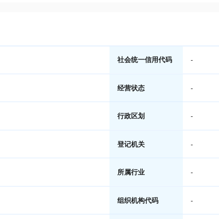
社会统一信用代码
-
经营状态
-
行政区划
-
登记机关
-
所属行业
-
组织机构代码
-