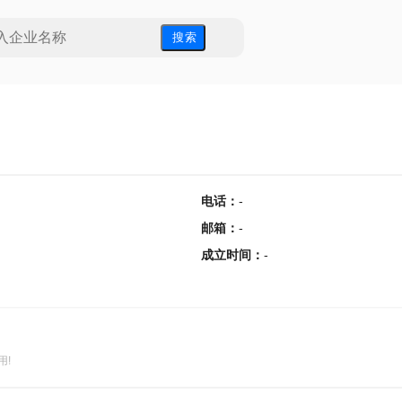
搜 索
电话
：
-
邮箱
：
-
成立时间
：
-
用!