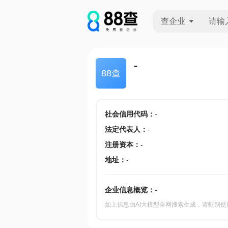
查企业
查企业
-
88查
查招投标
查产地
社会信用代码
：
-
法定代表人
：
-
注册资本
：
-
地址
：
-
企业信息概览：
-
如上信息由AI大模型全网搜索生成，请甄别使