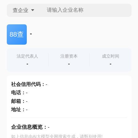
查企业
查企业
-
88查
查招投标
法定代表人
注册资本
成立时间
-
-
-
查产地
社会信用代码
：
-
电话
：
-
邮箱
：
-
地址
：
-
企业信息概览：
-
如上信息由AI大模型全网搜索生成，请甄别使用!