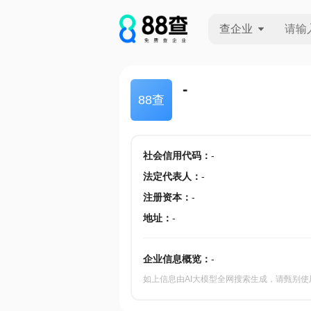
查企业
查企业
-
88查
查招投标
查产地
社会信用代码
：
-
法定代表人
：
-
注册资本
：
-
地址
：
-
企业信息概览：
-
如上信息由AI大模型全网搜索生成，请甄别使