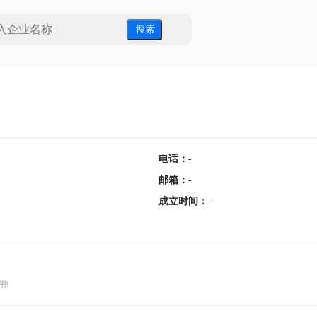
搜 索
电话
：
-
邮箱
：
-
成立时间
：
-
用!