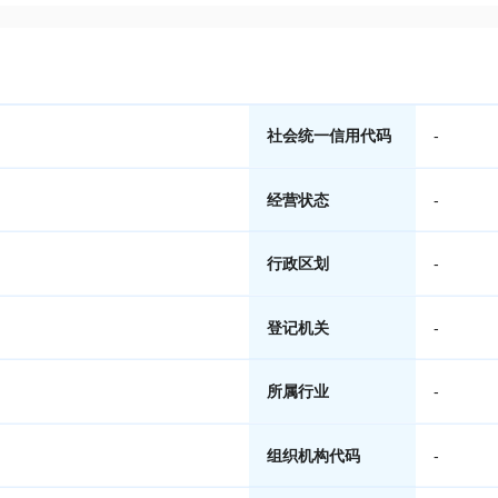
社会统一信用代码
-
经营状态
-
行政区划
-
登记机关
-
所属行业
-
组织机构代码
-