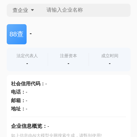
查企业
查企业
-
88查
查招投标
法定代表人
注册资本
成立时间
-
-
-
查产地
社会信用代码
：
-
电话
：
-
邮箱
：
-
地址
：
-
企业信息概览：
-
如上信息由AI大模型全网搜索生成，请甄别使用!