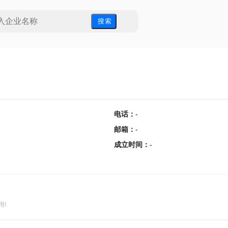
搜 索
电话
：
-
邮箱
：
-
成立时间
：
-
用!