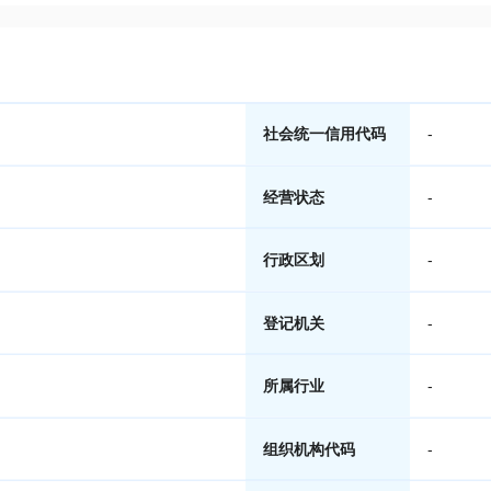
社会统一信用代码
-
经营状态
-
行政区划
-
登记机关
-
所属行业
-
组织机构代码
-