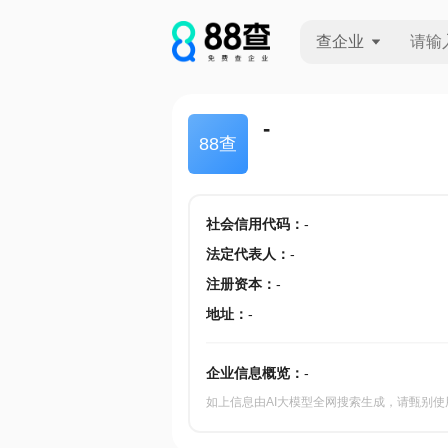
查企业
查企业
-
88查
查招投标
查产地
社会信用代码
：
-
法定代表人
：
-
注册资本
：
-
地址
：
-
企业信息概览：
-
如上信息由AI大模型全网搜索生成，请甄别使