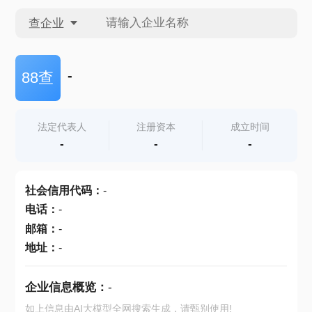
查企业
查企业
-
88查
查招投标
法定代表人
注册资本
成立时间
-
-
-
查产地
社会信用代码
：
-
电话
：
-
邮箱
：
-
地址
：
-
企业信息概览：
-
如上信息由AI大模型全网搜索生成，请甄别使用!