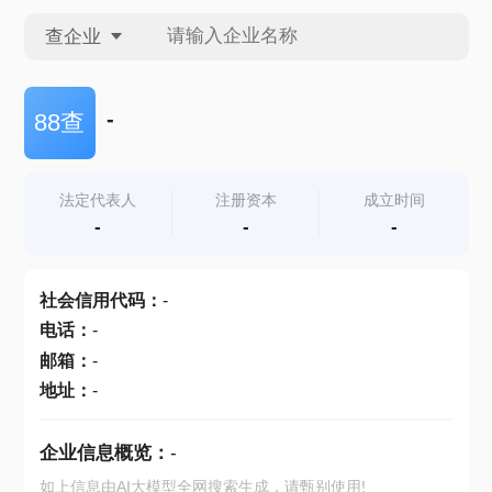
查企业
查企业
-
88查
查招投标
法定代表人
注册资本
成立时间
-
-
-
查产地
社会信用代码
：
-
电话
：
-
邮箱
：
-
地址
：
-
企业信息概览：
-
如上信息由AI大模型全网搜索生成，请甄别使用!