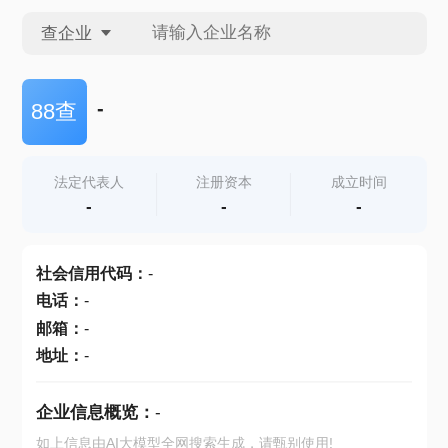
查企业
查企业
-
88查
查招投标
法定代表人
注册资本
成立时间
-
-
-
查产地
社会信用代码
：
-
电话
：
-
邮箱
：
-
地址
：
-
企业信息概览：
-
如上信息由AI大模型全网搜索生成，请甄别使用!