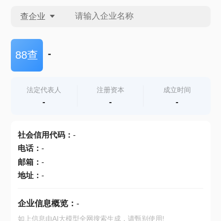
查企业
查企业
-
88查
查招投标
法定代表人
注册资本
成立时间
-
-
-
查产地
社会信用代码
：
-
电话
：
-
邮箱
：
-
地址
：
-
企业信息概览：
-
如上信息由AI大模型全网搜索生成，请甄别使用!