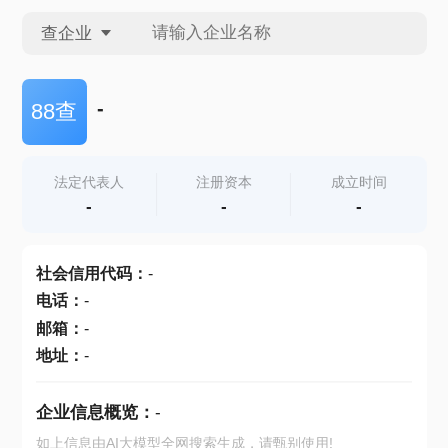
查企业
查企业
-
88查
查招投标
法定代表人
注册资本
成立时间
-
-
-
查产地
社会信用代码
：
-
电话
：
-
邮箱
：
-
地址
：
-
企业信息概览：
-
如上信息由AI大模型全网搜索生成，请甄别使用!