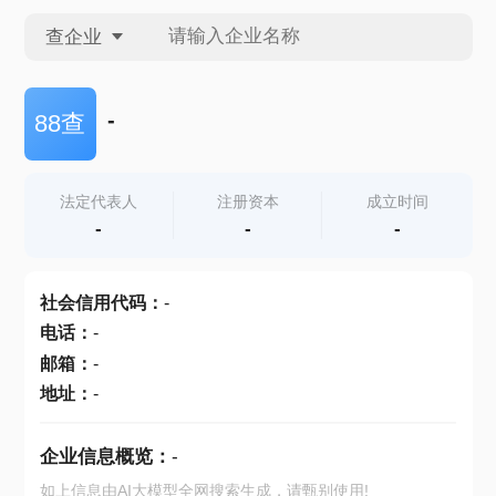
查企业
查企业
-
88查
查招投标
法定代表人
注册资本
成立时间
-
-
-
查产地
社会信用代码
：
-
电话
：
-
邮箱
：
-
地址
：
-
企业信息概览：
-
如上信息由AI大模型全网搜索生成，请甄别使用!