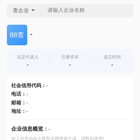
查企业
查企业
-
88查
查招投标
法定代表人
注册资本
成立时间
-
-
-
查产地
社会信用代码
：
-
电话
：
-
邮箱
：
-
地址
：
-
企业信息概览：
-
如上信息由AI大模型全网搜索生成，请甄别使用!