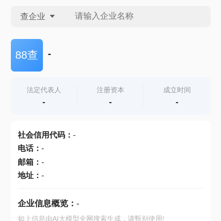
查企业
查企业
-
88查
查招投标
法定代表人
注册资本
成立时间
-
-
-
查产地
社会信用代码
：
-
电话
：
-
邮箱
：
-
地址
：
-
企业信息概览：
-
如上信息由AI大模型全网搜索生成，请甄别使用!