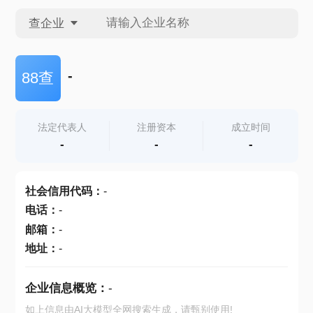
查企业
查企业
-
88查
查招投标
法定代表人
注册资本
成立时间
-
-
-
查产地
社会信用代码
：
-
电话
：
-
邮箱
：
-
地址
：
-
企业信息概览：
-
如上信息由AI大模型全网搜索生成，请甄别使用!