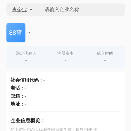
查企业
查企业
-
88查
查招投标
法定代表人
注册资本
成立时间
-
-
-
查产地
社会信用代码
：
-
电话
：
-
邮箱
：
-
地址
：
-
企业信息概览：
-
如上信息由AI大模型全网搜索生成，请甄别使用!