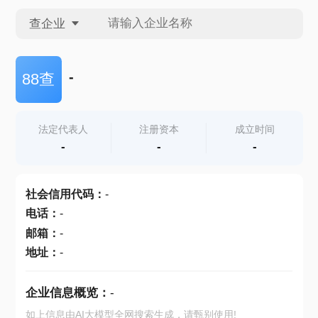
查企业
查企业
-
88查
查招投标
法定代表人
注册资本
成立时间
-
-
-
查产地
社会信用代码
：
-
电话
：
-
邮箱
：
-
地址
：
-
企业信息概览：
-
如上信息由AI大模型全网搜索生成，请甄别使用!