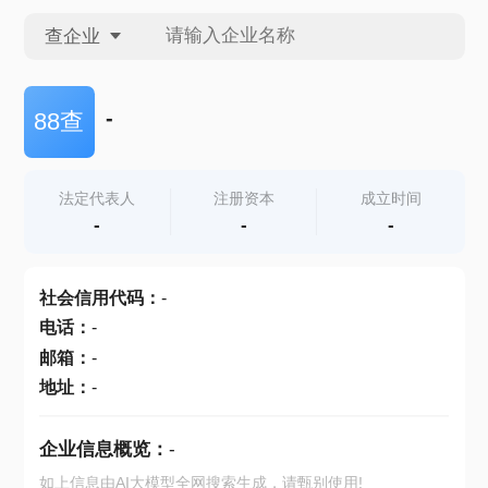
查企业
查企业
-
88查
查招投标
法定代表人
注册资本
成立时间
-
-
-
查产地
社会信用代码
：
-
电话
：
-
邮箱
：
-
地址
：
-
企业信息概览：
-
如上信息由AI大模型全网搜索生成，请甄别使用!