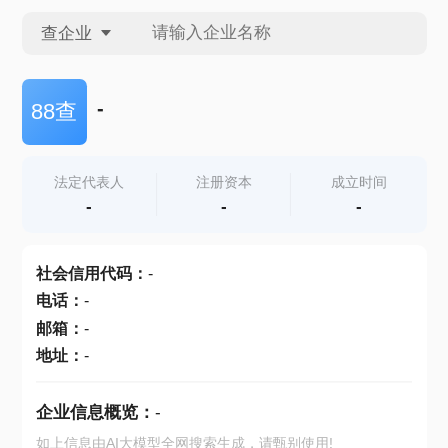
查企业
查企业
-
88查
查招投标
法定代表人
注册资本
成立时间
-
-
-
查产地
社会信用代码
：
-
电话
：
-
邮箱
：
-
地址
：
-
企业信息概览：
-
如上信息由AI大模型全网搜索生成，请甄别使用!