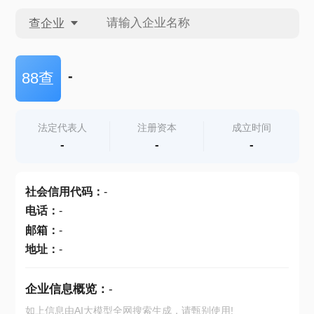
查企业
查企业
-
88查
查招投标
法定代表人
注册资本
成立时间
-
-
-
查产地
社会信用代码
：
-
电话
：
-
邮箱
：
-
地址
：
-
企业信息概览：
-
如上信息由AI大模型全网搜索生成，请甄别使用!