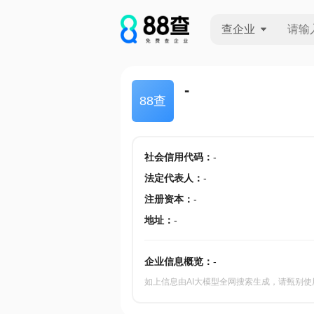
查企业
查企业
-
88查
查招投标
查产地
社会信用代码
：
-
法定代表人
：
-
注册资本
：
-
地址
：
-
企业信息概览：
-
如上信息由AI大模型全网搜索生成，请甄别使