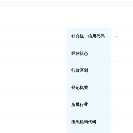
社会统一信用代码
-
经营状态
-
行政区划
-
登记机关
-
所属行业
-
组织机构代码
-