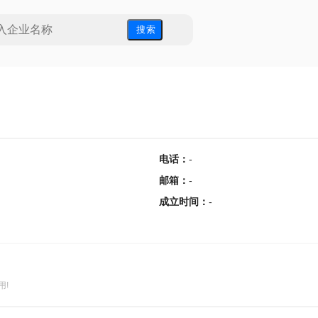
搜 索
电话
：
-
邮箱
：
-
成立时间
：
-
用!