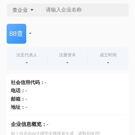
查企业
查企业
-
88查
查招投标
法定代表人
注册资本
成立时间
-
-
-
查产地
社会信用代码
：
-
电话
：
-
邮箱
：
-
地址
：
-
企业信息概览：
-
如上信息由AI大模型全网搜索生成，请甄别使用!