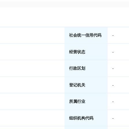
社会统一信用代码
-
经营状态
-
行政区划
-
登记机关
-
所属行业
-
组织机构代码
-