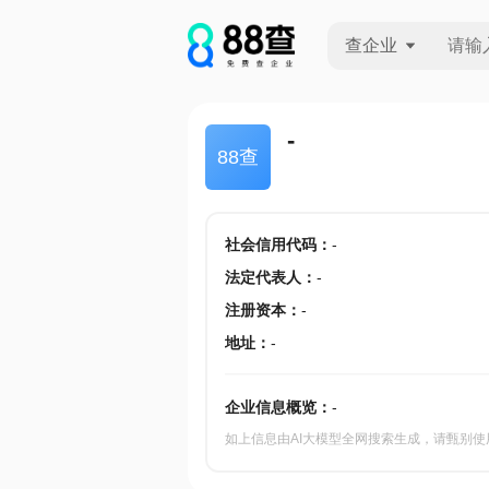
查企业
查企业
-
88查
查招投标
查产地
社会信用代码
：
-
法定代表人
：
-
注册资本
：
-
地址
：
-
企业信息概览：
-
如上信息由AI大模型全网搜索生成，请甄别使