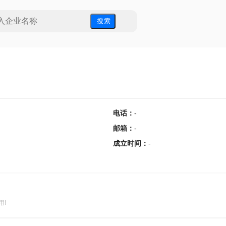
搜 索
电话
：
-
邮箱
：
-
成立时间
：
-
用!