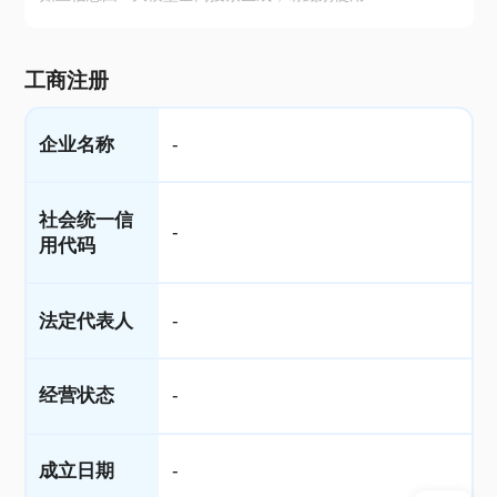
工商注册
企业名称
-
社会统一信
-
用代码
法定代表人
-
经营状态
-
成立日期
-