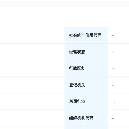
社会统一信用代码
-
经营状态
-
行政区划
-
登记机关
-
所属行业
-
组织机构代码
-