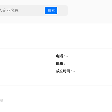
搜 索
电话
：
-
邮箱
：
-
成立时间
：
-
用!