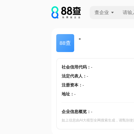
查企业
查企业
-
88查
查招投标
查产地
社会信用代码
：
-
法定代表人
：
-
注册资本
：
-
地址
：
-
企业信息概览：
-
如上信息由AI大模型全网搜索生成，请甄别使