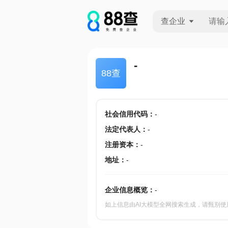
查企业
查企业
-
88查
查招投标
查产地
社会信用代码
：
-
法定代表人
：
-
注册资本
：
-
地址
：
-
企业信息概览：
-
如上信息由AI大模型全网搜索生成，请甄别使