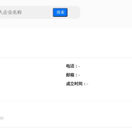
搜 索
电话
：
-
邮箱
：
-
成立时间
：
-
用!