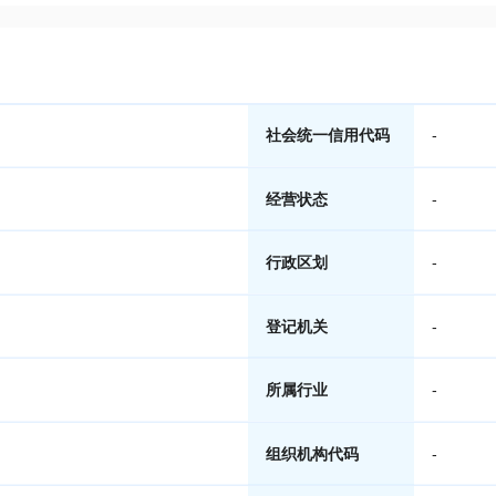
社会统一信用代码
-
经营状态
-
行政区划
-
登记机关
-
所属行业
-
组织机构代码
-