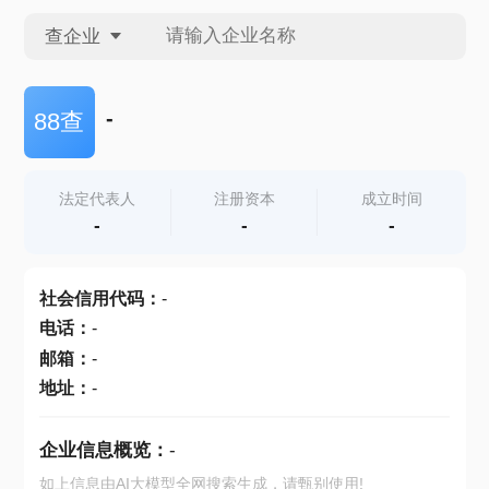
查企业
查企业
-
88查
查招投标
法定代表人
注册资本
成立时间
-
-
-
查产地
社会信用代码
：
-
电话
：
-
邮箱
：
-
地址
：
-
企业信息概览：
-
如上信息由AI大模型全网搜索生成，请甄别使用!