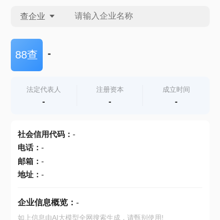
查企业
查企业
-
88查
查招投标
法定代表人
注册资本
成立时间
-
-
-
查产地
社会信用代码
：
-
电话
：
-
邮箱
：
-
地址
：
-
企业信息概览：
-
如上信息由AI大模型全网搜索生成，请甄别使用!