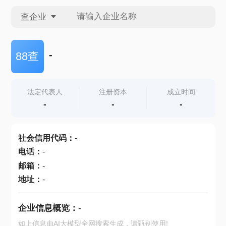
查企业
查企业
-
88查
查招投标
法定代表人
注册资本
成立时间
-
-
-
查产地
社会信用代码
：
-
电话
：
-
邮箱
：
-
地址
：
-
企业信息概览：
-
如上信息由AI大模型全网搜索生成，请甄别使用!