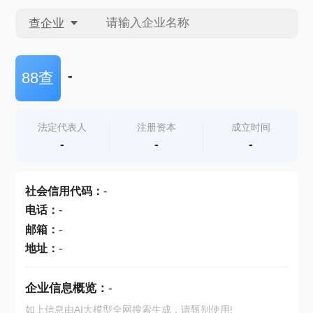
查企业
查企业
-
88查
查招投标
法定代表人
注册资本
成立时间
-
-
-
查产地
社会信用代码
：
-
电话
：
-
邮箱
：
-
地址
：
-
企业信息概览：
-
如上信息由AI大模型全网搜索生成，请甄别使用!