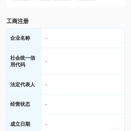
工商注册
企业名称
-
社会统一信
-
用代码
法定代表人
-
经营状态
-
成立日期
-