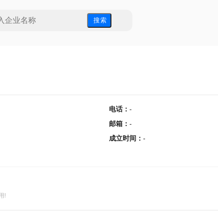
搜 索
电话
：
-
邮箱
：
-
成立时间
：
-
用!