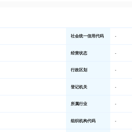
社会统一信用代码
-
经营状态
-
行政区划
-
登记机关
-
所属行业
-
组织机构代码
-