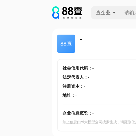
查企业
查企业
-
88查
查招投标
查产地
社会信用代码
：
-
法定代表人
：
-
注册资本
：
-
地址
：
-
企业信息概览：
-
如上信息由AI大模型全网搜索生成，请甄别使