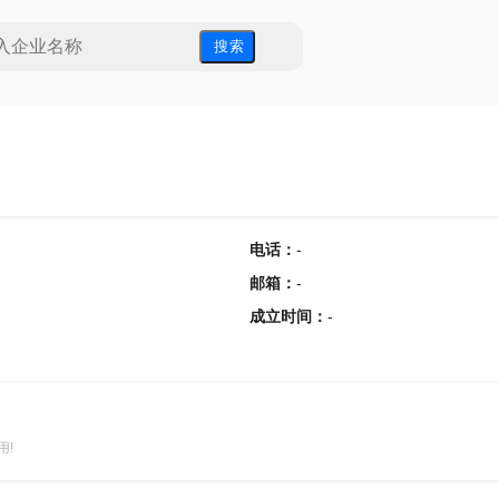
搜 索
电话
：
-
邮箱
：
-
成立时间
：
-
用!