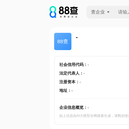
查企业
查企业
-
88查
查招投标
查产地
社会信用代码
：
-
法定代表人
：
-
注册资本
：
-
地址
：
-
企业信息概览：
-
如上信息由AI大模型全网搜索生成，请甄别使