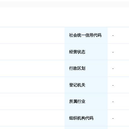
社会统一信用代码
-
经营状态
-
行政区划
-
登记机关
-
所属行业
-
组织机构代码
-