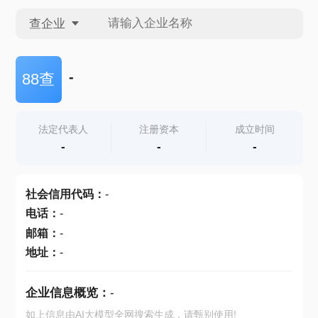
查企业
查企业
-
88查
查招投标
法定代表人
注册资本
成立时间
-
-
-
查产地
社会信用代码
：
-
电话
：
-
邮箱
：
-
地址
：
-
企业信息概览：
-
如上信息由AI大模型全网搜索生成，请甄别使用!