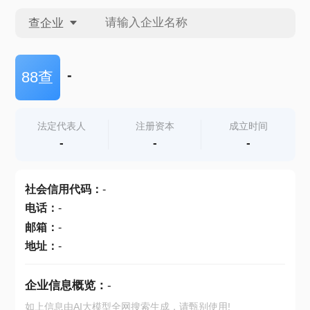
查企业
查企业
-
88查
查招投标
法定代表人
注册资本
成立时间
-
-
-
查产地
社会信用代码
：
-
电话
：
-
邮箱
：
-
地址
：
-
企业信息概览：
-
如上信息由AI大模型全网搜索生成，请甄别使用!