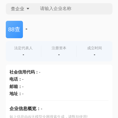
查企业
查企业
-
88查
查招投标
法定代表人
注册资本
成立时间
-
-
-
查产地
社会信用代码
：
-
电话
：
-
邮箱
：
-
地址
：
-
企业信息概览：
-
如上信息由AI大模型全网搜索生成，请甄别使用!