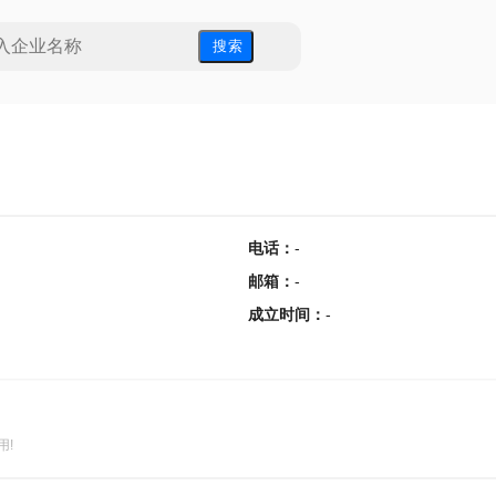
搜 索
电话
：
-
邮箱
：
-
成立时间
：
-
用!