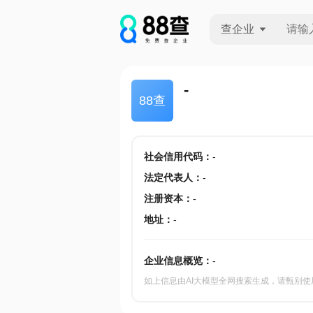
查企业
查企业
-
88查
查招投标
查产地
社会信用代码
：
-
法定代表人
：
-
注册资本
：
-
地址
：
-
企业信息概览：
-
如上信息由AI大模型全网搜索生成，请甄别使