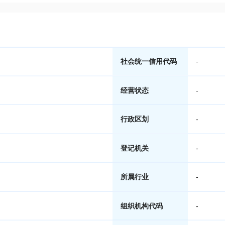
社会统一信用代码
-
经营状态
-
行政区划
-
登记机关
-
所属行业
-
组织机构代码
-