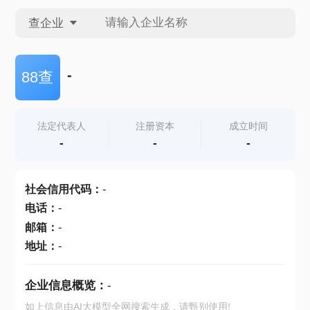
查企业
查企业
-
88查
查招投标
法定代表人
注册资本
成立时间
-
-
-
查产地
社会信用代码
：
-
电话
：
-
邮箱
：
-
地址
：
-
企业信息概览：
-
如上信息由AI大模型全网搜索生成，请甄别使用!