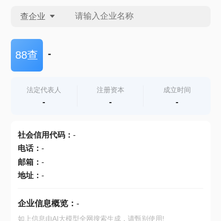
查企业
查企业
-
88查
查招投标
法定代表人
注册资本
成立时间
-
-
-
查产地
社会信用代码
：
-
电话
：
-
邮箱
：
-
地址
：
-
企业信息概览：
-
如上信息由AI大模型全网搜索生成，请甄别使用!