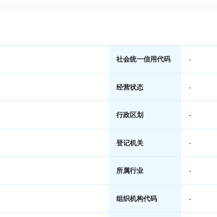
社会统一信用代码
-
经营状态
-
行政区划
-
登记机关
-
所属行业
-
组织机构代码
-