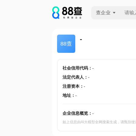
查企业
查企业
-
88查
查招投标
查产地
社会信用代码
：
-
法定代表人
：
-
注册资本
：
-
地址
：
-
企业信息概览：
-
如上信息由AI大模型全网搜索生成，请甄别使