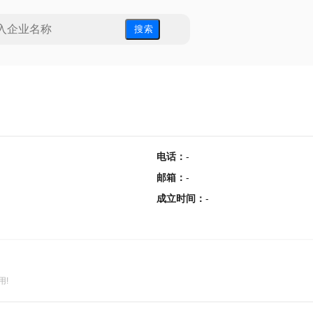
搜 索
电话
：
-
邮箱
：
-
成立时间
：
-
用!