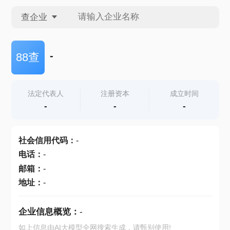
查企业
查企业
-
88查
查招投标
法定代表人
注册资本
成立时间
-
-
-
查产地
社会信用代码
：
-
电话
：
-
邮箱
：
-
地址
：
-
企业信息概览：
-
如上信息由AI大模型全网搜索生成，请甄别使用!